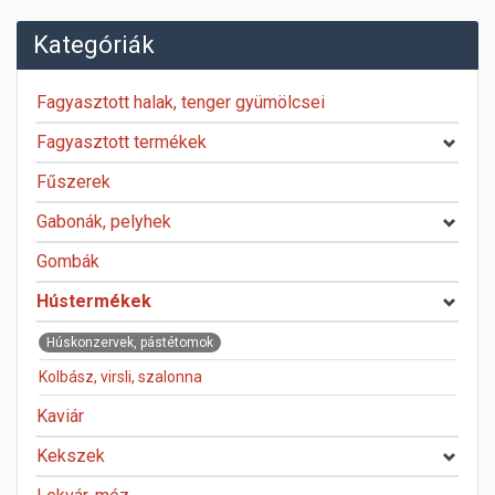
Kategóriák
Fagyasztott halak, tenger gyümölcsei
Fagyasztott termékek
Fűszerek
Gabonák, pelyhek
Gombák
Hústermékek
Húskonzervek, pástétomok
Kolbász, virsli, szalonna
Kaviár
Kekszek