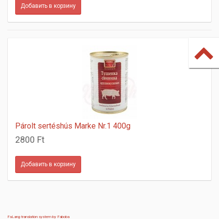
Párolt sertéshús Marke Nr.1 400g
2800 Ft
FaLang translation system by Faboba