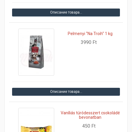
Описание товара…
Pelmenyi "Na Troih" 1 kg
3990 Ft
Описание товара…
Vaníliás túródesszert csokoládé
bevonatban
450 Ft