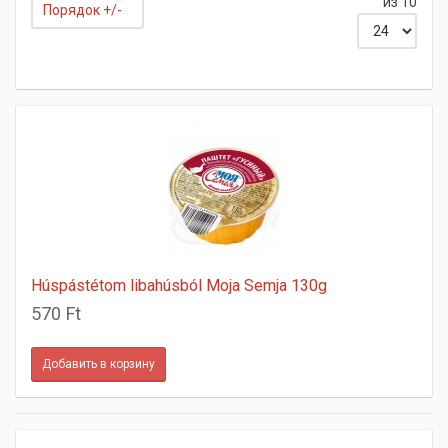
из 10
Порядок +/-
Húspástétom libahúsból Moja Semja 130g
570 Ft