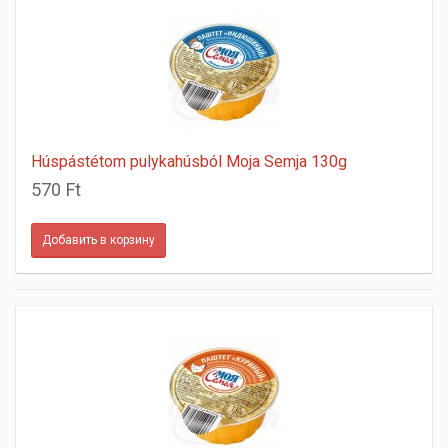
Húspástétom pulykahúsból Moja Semja 130g
570 Ft