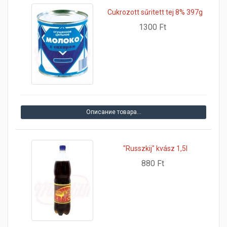
Cukrozott sűritett tej 8% 397g
1300 Ft
Описание товара…
"Russzkij" kvász 1,5l
880 Ft