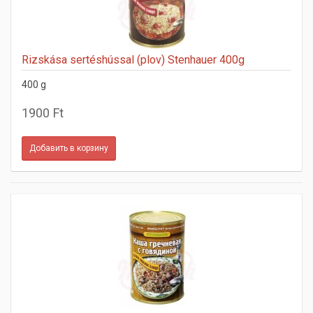
Rizskása sertéshússal (plov) Stenhauer 400g
400 g
1900 Ft