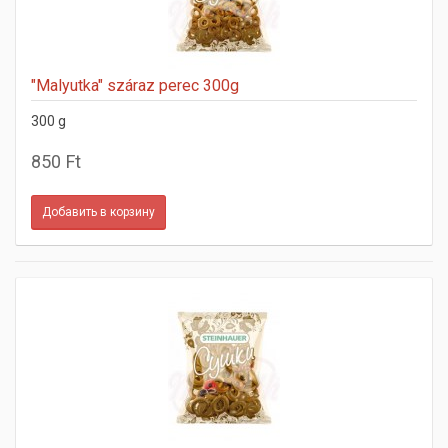
"Malyutka" száraz perec 300g
300 g
850 Ft