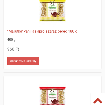
"Maljutka" vaníliás apró száraz perec 180 g
400 g
960 Ft