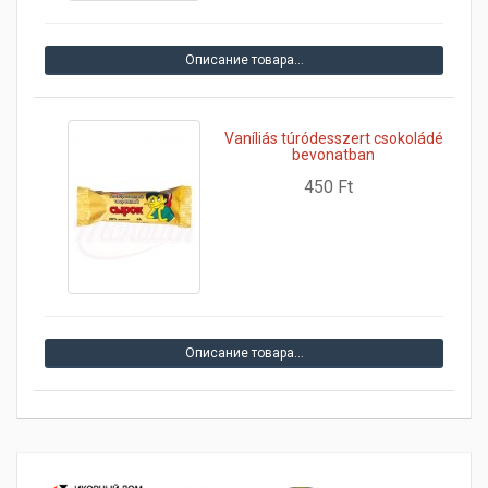
Описание товара…
Vaníliás túródesszert csokoládé
bevonatban
450 Ft
Описание товара…