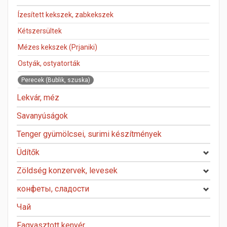
Ízesített kekszek, zabkekszek
Kétszersültek
Mézes kekszek (Prjaniki)
Ostyák, ostyatorták
Perecek (Bublik, szuska)
Lekvár, méz
Savanyúságok
Tenger gyümölcsei, surimi készítmények
Üdítők
Zöldség konzervek, levesek
конфеты, сладости
Чай
Fagyasztott kenyér