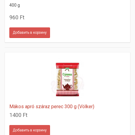
400 g
960 Ft
Mákos apró száraz perec 300 g (Völker)
1400 Ft