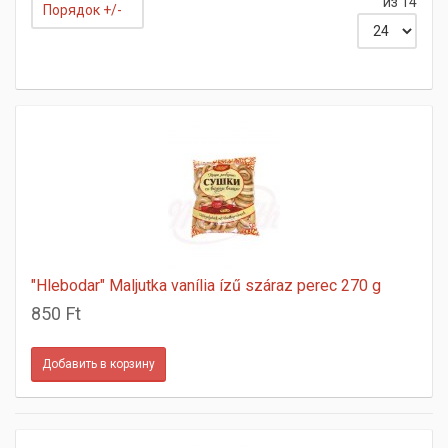
из 14
Порядок +/-
"Hlebodar" Maljutka vanília ízű száraz perec 270 g
850 Ft