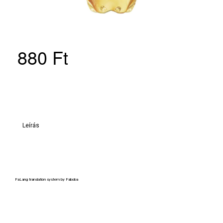
880 Ft
Leírás
FaLang translation system by Faboba