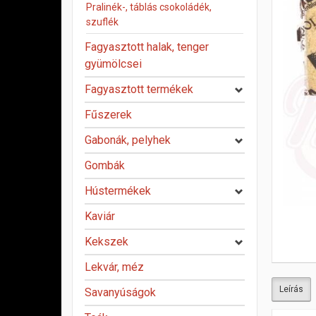
Pralinék-, táblás csokoládék,
szuflék
Fagyasztott halak, tenger
gyümölcsei
Fagyasztott termékek
Fűszerek
Gabonák, pelyhek
Gombák
Hústermékek
Kaviár
Kekszek
Lekvár, méz
Leírás
Savanyúságok