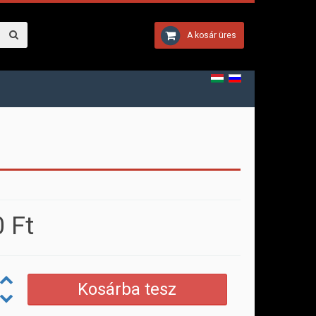
A kosár üres
 Ft