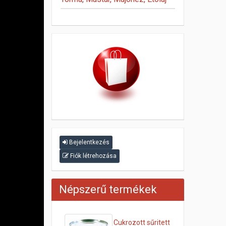
Bejelentkezés
Fiók létrehozása
Népszerű termékek
Cukrozott sűritett