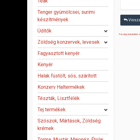
Teák
Tenger gyümölcsei, surimi
készítmények
Vissza:
Üdítők
FaLang translation
Zöldség konzervek, levesek
Fagyasztott kenyér
Kenyér
Halak füstölt, sós, szárított
Konzerv Haltermékek
Tészták, Lisztfélék
Tej termékek
Szószok, Mártások, Zöldség
krémek
Torma, Mustár, Majonéz, Étolaj