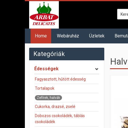
Home
Webáruház
Üzletek
Bemut
Kategóriák
Halv
Édességek
Fagyasztott, hűtött édesség
Tortalapok
Zefírek, halvák
Cukorka, drazsé, zselé
Dobozos csokoládék, táblás
csokoládék