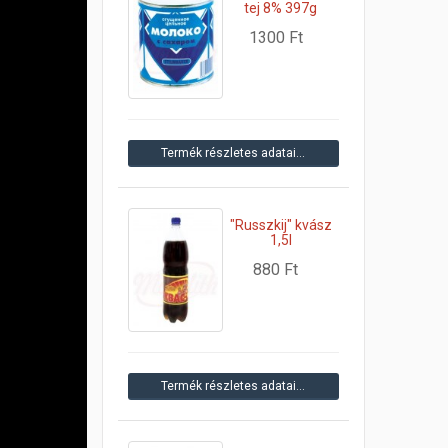
tej 8% 397g
1300 Ft
Termék részletes adatai…
"Russzkij" kvász
1,5l
880 Ft
Termék részletes adatai…