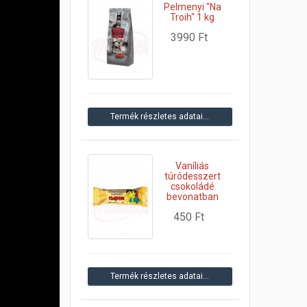
Pelmenyi "Na
Troih" 1 kg
3990 Ft
Termék részletes adatai…
Vaníliás
túródesszert
csokoládé
bevonatban
450 Ft
Termék részletes adatai…