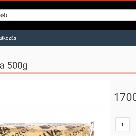
atkozás
a 500g
1700