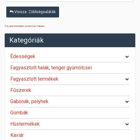
Vissza: Zöldségsaláták
FaLang translation system by Faboba
Kategóriák
Édességek
Fagyasztott halak, tenger gyümölcsei
Fagyasztott termékek
Fűszerek
Gabonák, pelyhek
Gombák
Hústermékek
Kaviár