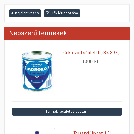
Bejelentkezés
Fiók létrehozása
Népszerű termékek
Cukrozott sűritett tej 8% 397g
1300 Ft
Termék részletes adatai…
"Russzkij" kvász 1,5l