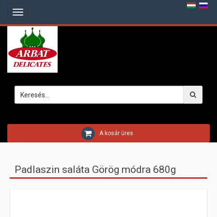
Home
Toggle
navigation
Webáruház
Üzletek
Bemutatkozás
A kosár üres
Padlaszin saláta Görög módra 680g