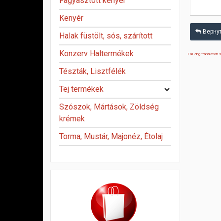
Fagyasztott kenyér
Kenyér
Вернуть
Halak füstölt, sós, szárított
Konzerv Haltermékek
FaLang translation
Tészták, Lisztfélék
Tej termékek
Szószok, Mártások, Zöldség
krémek
Torma, Mustár, Majonéz, Étolaj