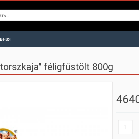
авная
torszkaja" féligfüstölt 800g
4640