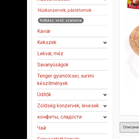
Húskonzervek, pástétomok
Kolbász, virsli, szalonna
Kaviár
Kekszek
Lekvár, méz
Savanyúságok
Tenger gyümölcsei, surimi
készítmények
Üdítők
Zöldség konzervek, levesek
конфеты, сладости
Описани
Чай