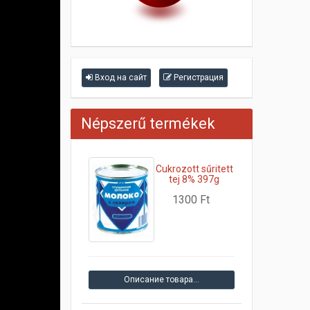
Вход на сайт
Регистрация
Népszerű termékek
Cukrozott sűritett
tej 8% 397g
1300 Ft
Описание товара…