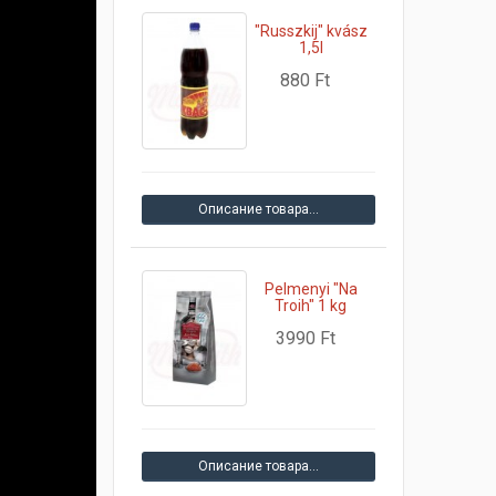
"Russzkij" kvász
1,5l
880 Ft
Описание товара…
Pelmenyi "Na
Troih" 1 kg
3990 Ft
Описание товара…