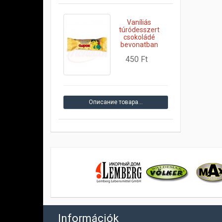
Vaníliás
túródesszert
csokoládé
bevonatban
450 Ft
Описание товара…
Információk