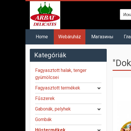
Home
Webáruház
Mагазины
Гл
Kategóriák
"Dok
Fagyasztott halak, tenger
gyümölcsei
Fagyasztott termékek
Fűszerek
Gabonák, pelyhek
Gombák
Hústermékek