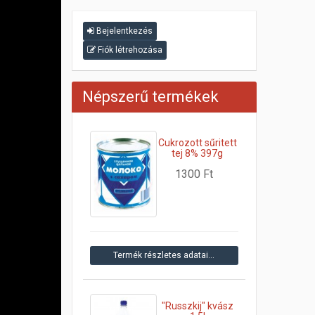
Bejelentkezés
Fiók létrehozása
Népszerű termékek
Cukrozott sűritett
tej 8% 397g
1300 Ft
Termék részletes adatai…
"Russzkij" kvász