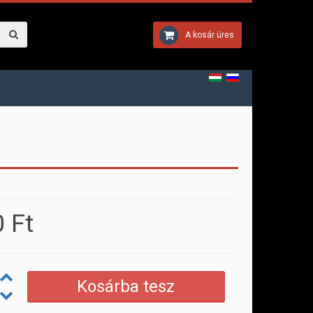
A kosár üres
 Ft