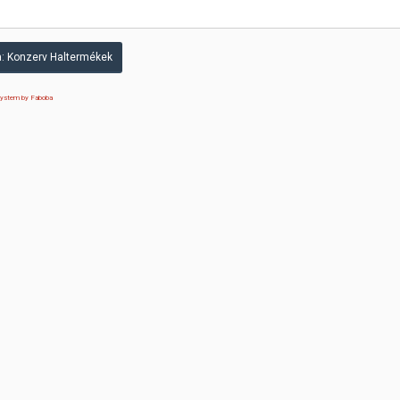
: Konzerv Haltermékek
 system by Faboba