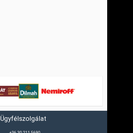
Ügyfélszolgálat
+36 30 211 5690