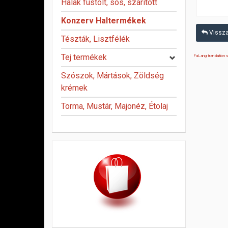
Halak füstölt, sós, szárított
Konzerv Haltermékek
Vissza
Tészták, Lisztfélék
Tej termékek
FaLang translation
Szószok, Mártások, Zöldség
krémek
Torma, Mustár, Majonéz, Étolaj