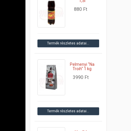
1,5l
880 Ft
Termék részletes adatai…
Pelmenyi "Na
Troih" 1 kg
3990 Ft
Termék részletes adatai…