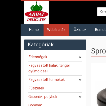
Home
Webáruház
Üzletek
Bemut
Kategóriák
Spro
Édességek
Fagyasztott halak, tenger
gyümölcsei
Fagyasztott termékek
Fűszerek
Gabonák, pelyhek
Gombák