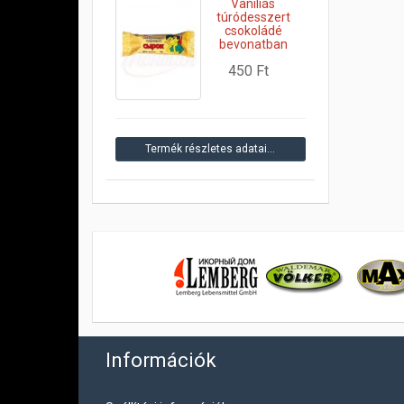
Vaníliás
túródesszert
csokoládé
bevonatban
450 Ft
Termék részletes adatai…
Információk