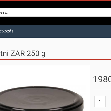
atkozás
tni ZAR 250 g
1980