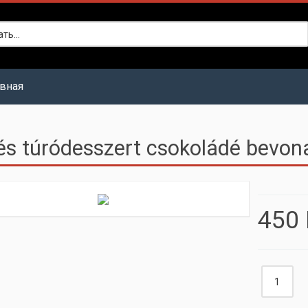
авная
és túródesszert csokoládé bevon
450 