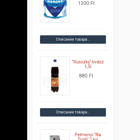
1300 Ft
Описание товара…
"Russzkij" kvász
1,5l
880 Ft
Описание товара…
Pelmenyi "Na
Troih" 1 kg