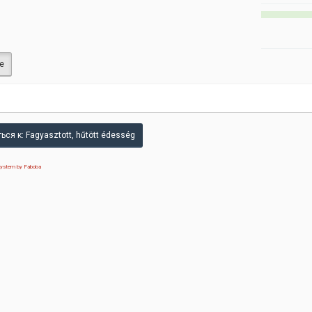
е
ься к: Fagyasztott, hűtött édesség
 system by Faboba