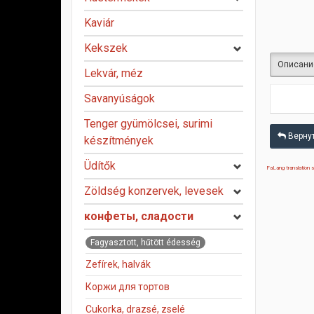
Kaviár
Kekszek
Описани
Lekvár, méz
Savanyúságok
Tenger gyümölcsei, surimi
Вернут
készítmények
Üdítők
FaLang translation
Zöldség konzervek, levesek
конфеты, сладости
Fagyasztott, hűtött édesség
Zefírek, halvák
Коржи для тортов
Cukorka, drazsé, zselé