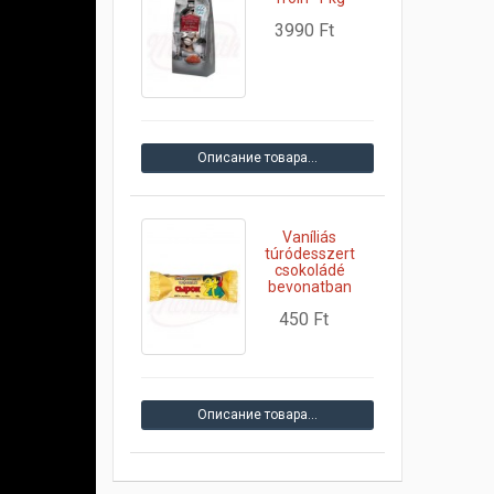
3990 Ft
Описание товара…
Vaníliás
túródesszert
csokoládé
bevonatban
450 Ft
Описание товара…