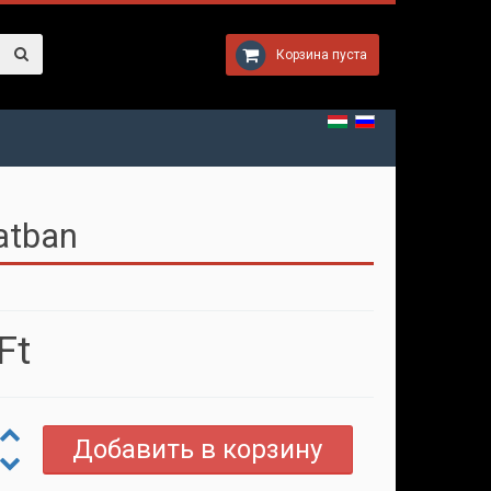
Корзина пуста
atban
Ft