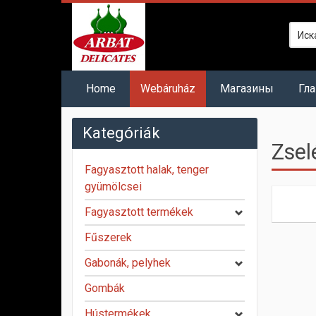
Home
Webáruház
Mагазины
Гл
Kategóriák
Zsel
Fagyasztott halak, tenger
gyümölcsei
Fagyasztott termékek
Fűszerek
Gabonák, pelyhek
Gombák
Hústermékek