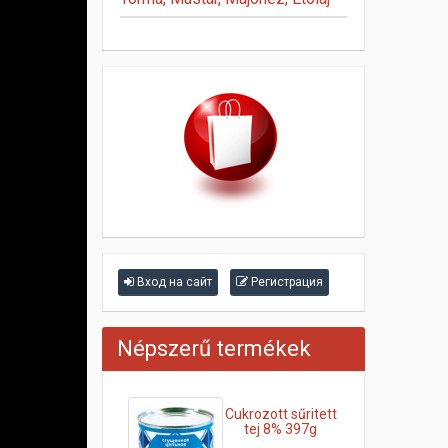
Вход на сайт
Регистрация
Népszerű termékek
Cukrozott sűritett
tej 8% 397g