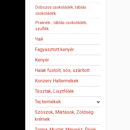
Dobozos csokoládék, táblás
csokoládék
Pralinék-, táblás csokoládék,
szuflék
Чай
Fagyasztott kenyér
Kenyér
Halak füstölt, sós, szárított
Konzerv Haltermékek
Tészták, Lisztfélék
Tej termékek
Szószok, Mártások, Zöldség
krémek
Torma, Mustár, Majonéz, Étolaj