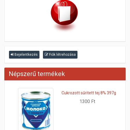
Bejelentkezés
Fiók létrehozása
Népszerű termékek
Cukrozott sűritett tej 8% 397g
1300 Ft