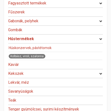
Fagyasztott termékek
Fűszerek
Gabonák, pelyhek
Gombák
Hústermékek
Húskonzervek, pástétomok
Kolbász, virsli, szalonna
Kaviár
Kekszek
Lekvár, méz
Savanyúságok
Teák
Tenger gyümölcsei, surimi készítmények