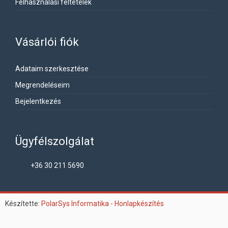
Felhasználási feltételek
Vásárlói fiók
Adataim szerkesztése
Megrendeléseim
Bejelentkezés
Ügyfélszolgálat
+36 30 211 5690
Készítette:
PolarSys Informatika - Honlapkészítés