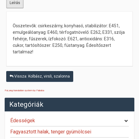
Leírás
Összetevők: csirkeszárny, konyhasó, stabilizátor: E451,
emulgeálóanyag: E460, térfogatnövelő: E262, E331, szója
fehérje, fűszerek, ízfokozó: E621, antioxidáns: E316,
cukor, tartósítószer: E250, füstanyag. Édesítőszert
tartalmaz!
Vissza: Kolbász, virsli, szalonna
FaLang translation system by Faboba
Kategóriák
Édességek
Fagyasztott halak, tenger gyümölcsei