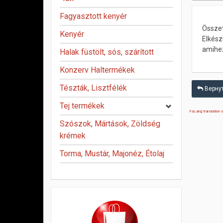
Fagyasztott kenyér
Összet
Kenyér
Elkész
amihez
Halak füstölt, sós, szárított
Konzerv Haltermékek
Tészták, Lisztfélék
Вернут
Tej termékek
FaLang translation
Szószok, Mártások, Zöldség
krémek
Torma, Mustár, Majonéz, Étolaj