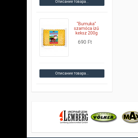
Описание товара…
"Bumuka"
szamóca ízű
keksz 200g
690 Ft
Описание товара…