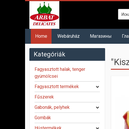
Home
Webáruház
Mагазины
Гл
Kategóriák
"Kis
Fagyasztott halak, tenger
gyümölcsei
Fagyasztott termékek
Fűszerek
Gabonák, pelyhek
Gombák
Hústermékek