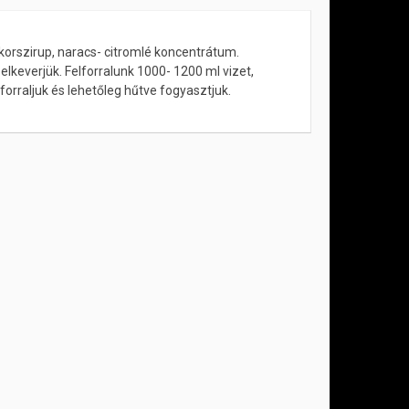
korszirup, naracs- citromlé koncentrátum.
lkeverjük. Felforralunk 1000- 1200 ml vizet,
orraljuk és lehetőleg hűtve fogyasztjuk.