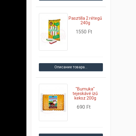
Pasztilla 2 rétegű
240g
1550 Ft
Описание товара…
"Bumuka"
tejeskávé ízű
keksz 200g
690 Ft