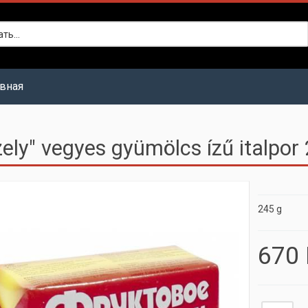
авная
zely" vegyes gyümölcs ízű italpor
245 g
670 