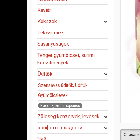
Kaviár
Kekszek
Lekvár, méz
Savanyúságok
Tenger gyümölcsei, surimi
készítmények
Üdítők
Szénsavas üdítők, Üdítők
Gyümölcslevek
Кисель, квас порошок
Zöldség konzervek, levesek
конфеты, сладости
Описани
Чай