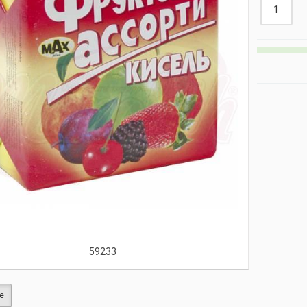
59233
е