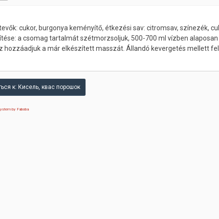
evők: cukor, burgonya keményítő, étkezési sav: citromsav, színezék, cu
ítése: a csomag tartalmát szétmorzsoljuk, 500-700 ml vízben alaposan e
 hozzáadjuk a már elkészített masszát. Állandó kevergetés mellett felf
ься к: Кисель, квас порошок
 system by Faboba