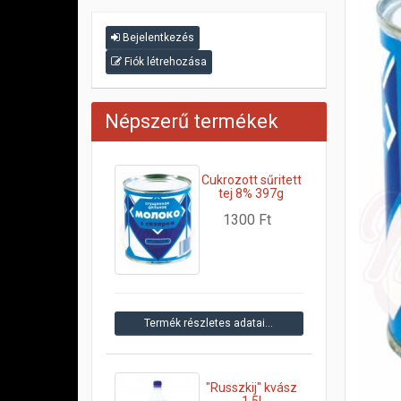
Bejelentkezés
Fiók létrehozása
Népszerű termékek
Cukrozott sűritett
tej 8% 397g
1300 Ft
Termék részletes adatai…
"Russzkij" kvász
1,5l