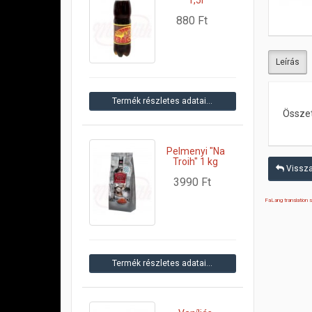
880 Ft
Leírás
Termék részletes adatai…
Összet
Pelmenyi "Na
Troih" 1 kg
Vissza:
3990 Ft
FaLang translation
Termék részletes adatai…