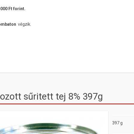
000 Ft forint.
zombaton
végzik.
ozott sűritett tej 8% 397g
397 g