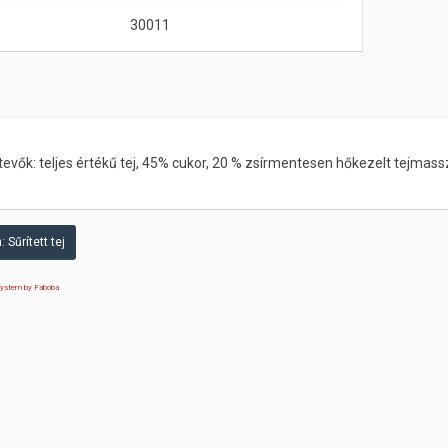
30011
evők: teljes értékű tej, 45% cukor, 20 % zsírmentesen hőkezelt tejmass
 Sűrített tej
 system by Faboba