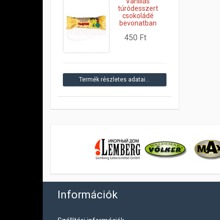
Vaníliás
túródesszert
csokoládé
bevonatban
450 Ft
Termék részletes adatai…
Információk