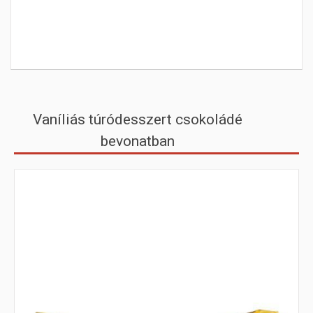
Vaníliás túródesszert csokoládé
bevonatban