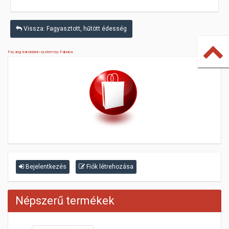
Vissza: Fagyasztott, hűtött édesség
FaLang translation system by Faboba
Bejelentkezés
Fiók létrehozása
Népszerű termékek