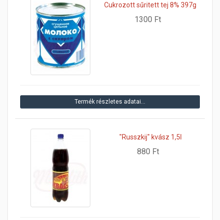
Cukrozott sűritett tej 8% 397g
1300 Ft
Termék részletes adatai…
"Russzkij" kvász 1,5l
880 Ft