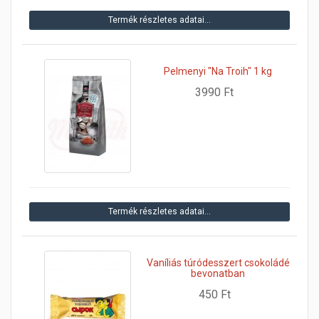
Termék részletes adatai…
Pelmenyi "Na Troih" 1 kg
3990 Ft
Termék részletes adatai…
Vaníliás túródesszert csokoládé
bevonatban
450 Ft