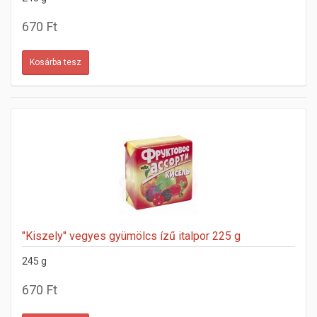
670 Ft
"Kiszely" vegyes gyümölcs ízű italpor 225 g
245 g
670 Ft