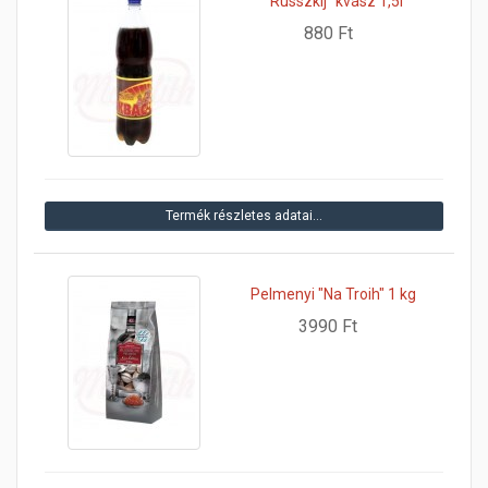
"Russzkij" kvász 1,5l
880 Ft
Termék részletes adatai…
Pelmenyi "Na Troih" 1 kg
3990 Ft