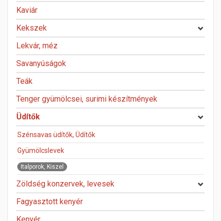
Kaviár
Kekszek
Lekvár, méz
Savanyúságok
Teák
Tenger gyümölcsei, surimi készítmények
Üdítők
Szénsavas üdítők, Üdítők
Gyümölcslevek
Italporok, Kiszel
Zöldség konzervek, levesek
Fagyasztott kenyér
Kenyér