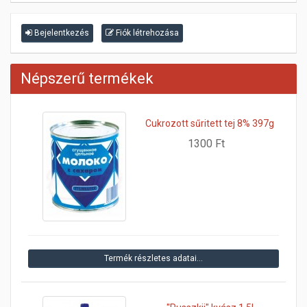
Bejelentkezés
Fiók létrehozása
Népszerű termékek
Cukrozott sűritett tej 8% 397g
1300 Ft
Termék részletes adatai…