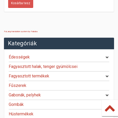
FaLang translation system by Faboba
Kategóriák
Édességek
Fagyasztott halak, tenger gyümölcsei
Fagyasztott termékek
Fűszerek
Gabonák, pelyhek
Gombák
Hústermékek