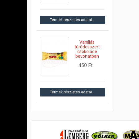
Termék részletes adatai…
Vaníliás
túródesszert
csokoládé
bevonatban
450 Ft
Termék részletes adatai…