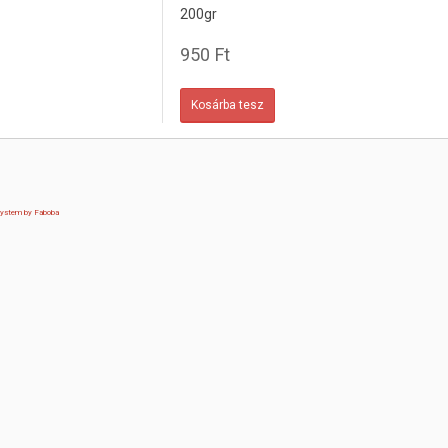
200gr
950 Ft
 system by Faboba