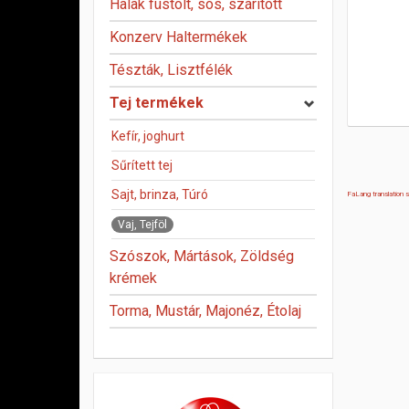
Halak füstölt, sós, szárított
Konzerv Haltermékek
Tészták, Lisztfélék
Tej termékek
Kefír, joghurt
Sűrített tej
Sajt, brinza, Túró
FaLang translation
Vaj, Tejföl
Szószok, Mártások, Zöldség
krémek
Torma, Mustár, Majonéz, Étolaj