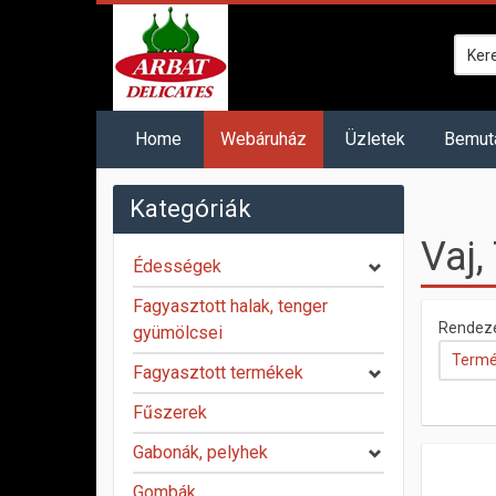
Home
Webáruház
Üzletek
Bemut
Kategóriák
Vaj,
Édességek
Fagyasztott halak, tenger
Rendez
gyümölcsei
Termé
Fagyasztott termékek
Fűszerek
Gabonák, pelyhek
Gombák