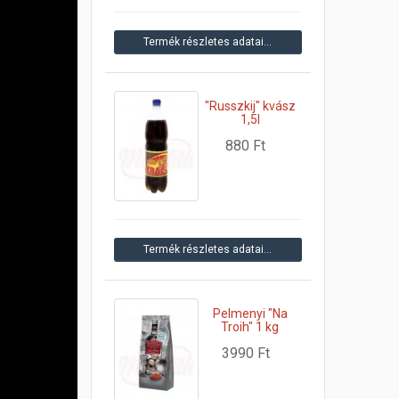
Termék részletes adatai…
"Russzkij" kvász
1,5l
880 Ft
Termék részletes adatai…
Pelmenyi "Na
Troih" 1 kg
3990 Ft