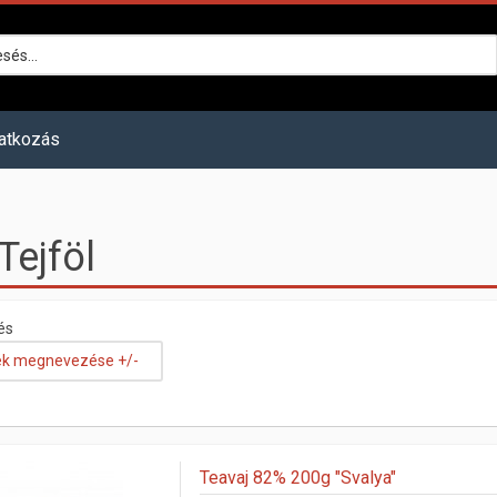
atkozás
 Tejföl
és
k megnevezése +/-
Teavaj 82% 200g "Svalya"