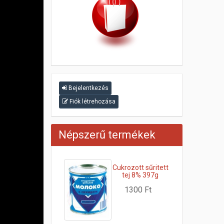
Bejelentkezés
Fiók létrehozása
Népszerű termékek
Cukrozott sűritett
tej 8% 397g
1300 Ft