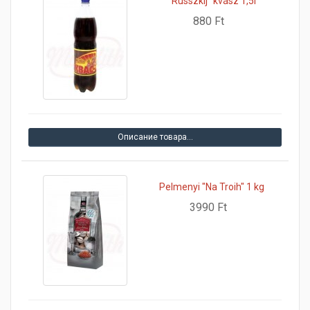
"Russzkij" kvász 1,5l
880 Ft
Описание товара…
Pelmenyi "Na Troih" 1 kg
3990 Ft