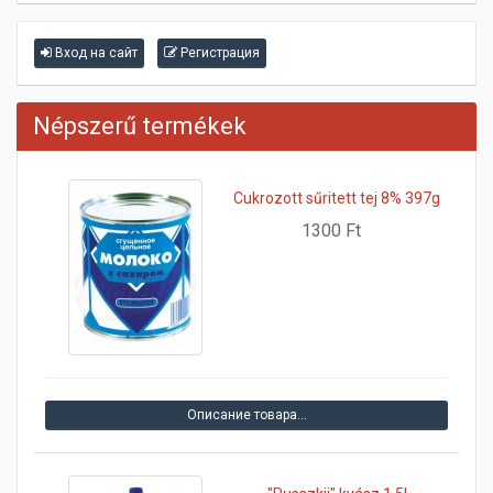
Вход на сайт
Регистрация
Népszerű termékek
Cukrozott sűritett tej 8% 397g
1300 Ft
Описание товара…