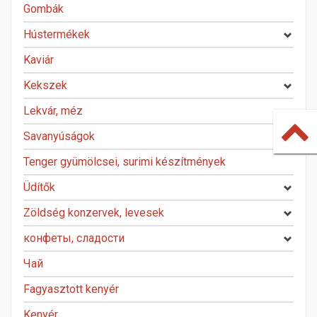
Gombák
Hústermékek
Kaviár
Kekszek
Lekvár, méz
Savanyúságok
Tenger gyümölcsei, surimi készítmények
Üdítők
Zöldség konzervek, levesek
конфеты, сладости
Чай
Fagyasztott kenyér
Kenyér