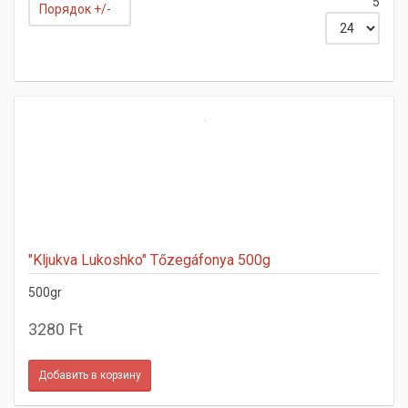
5
Порядок +/-
"Kljukva Lukoshko" Tőzegáfonya 500g
500gr
3280 Ft