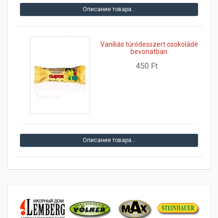
Описание товара…
Vaníliás túródesszert csokoládé
bevonatban
450 Ft
Описание товара…