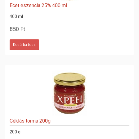
Ecet eszencia 25% 400 ml
400 ml
850 Ft
Céklás torma 200g
200 g