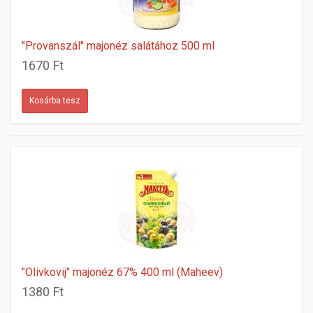
"Provanszál" majonéz salátához 500 ml
1670 Ft
"Olivkovij" majonéz 67% 400 ml (Maheev)
1380 Ft