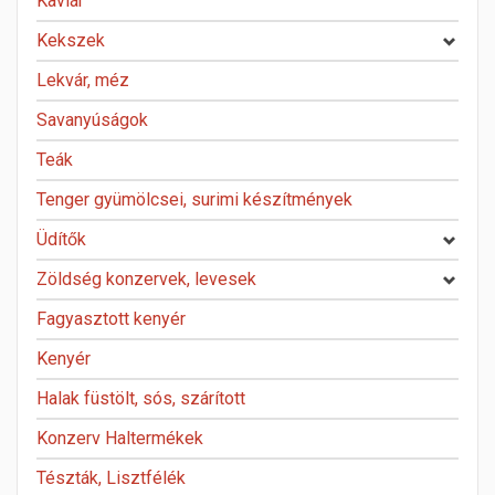
Kaviár
Kekszek
Lekvár, méz
Savanyúságok
Teák
Tenger gyümölcsei, surimi készítmények
Üdítők
Zöldség konzervek, levesek
Fagyasztott kenyér
Kenyér
Halak füstölt, sós, szárított
Konzerv Haltermékek
Tészták, Lisztfélék