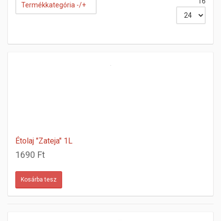
16
Termékkategória -/+
Étolaj "Zateja" 1L
1690 Ft