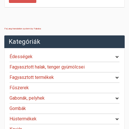
FaLang translation system by Faboba
Kategóriák
Édességek
Fagyasztott halak, tenger gyümölcsei
Fagyasztott termékek
Fűszerek
Gabonák, pelyhek
Gombák
Hústermékek