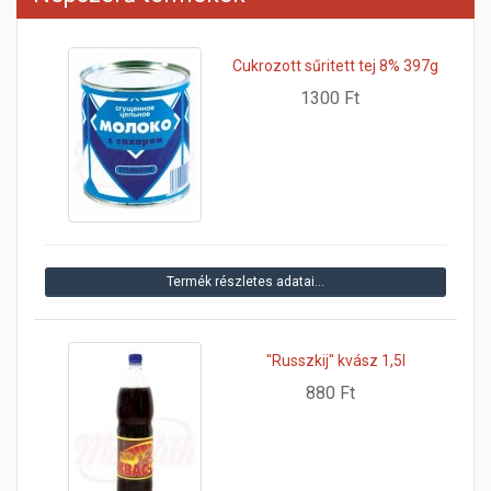
Cukrozott sűritett tej 8% 397g
1300 Ft
Termék részletes adatai…
"Russzkij" kvász 1,5l
880 Ft