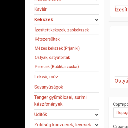
Kaviár
Ízesí
Kekszek
Ízesített kekszek, zabkekszek
Kétszersültek
Mézes kekszek (Prjaniki)
Ostyák, ostyatorták
Perecek (Bublik, szuska)
Lekvár, méz
Ostyá
Savanyúságok
Tenger gyümölcsei, surimi
készítmények
Сортиро
Поряд
Üdítők
Zöldség konzervek, levesek
Страниц