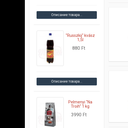
Описание товара…
"Russzkij" kvász
1,5l
880 Ft
Описание товара…
Pelmenyi "Na
Troih" 1 kg
3990 Ft