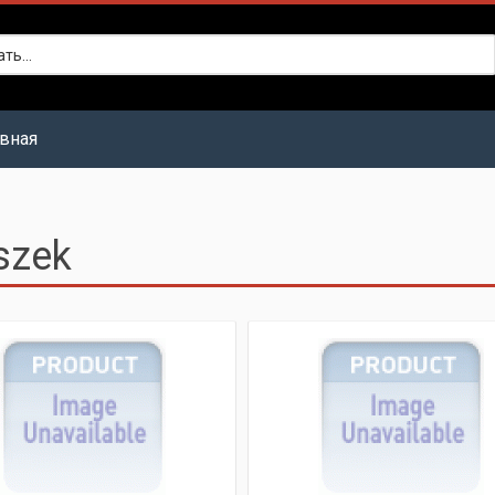
авная
szek