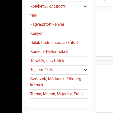
конфеты, сладости
Чай
Fagyasztott kenyér
Kenyér
Halak füstölt, sós, szárított
Konzerv Haltermékek
Tészták, Lisztfélék
Tej termékek
Szószok, Mártások, Zöldség
krémek
Torma, Mustár, Majonéz, Étolaj