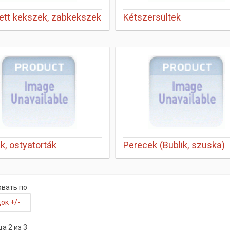
tett kekszek, zabkekszek
Kétszersültek
k, ostyatorták
Perecek (Bublik, szuska)
вать по
ок +/-
а 2 из 3