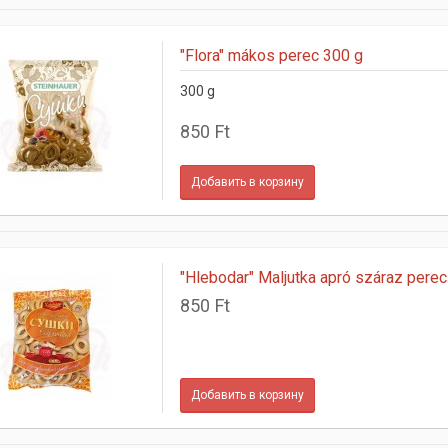
"Flora" mákos perec 300 g
300 g
850 Ft
"Hlebodar" Maljutka apró száraz perec
850 Ft