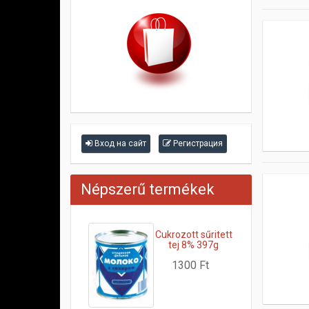
Вход на сайт
Регистрация
Népszerű termékek
Cukrozott sűritett
tej 8% 397g
1300 Ft