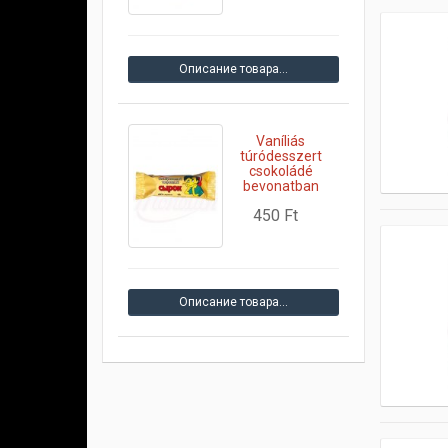
Описание товара…
Vaníliás
túródesszert
csokoládé
bevonatban
450 Ft
Описание товара…