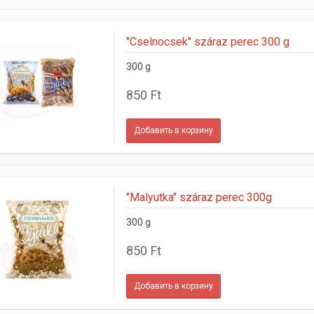
"Cselnocsek" száraz perec 300 g
300 g
850 Ft
"Malyutka" száraz perec 300g
300 g
850 Ft