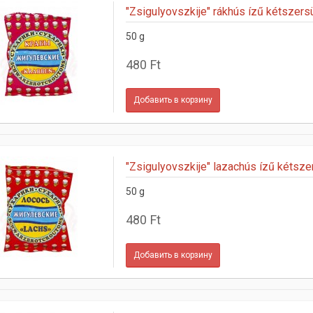
"Zsigulyovszkije" rákhús ízű kétszers
50 g
480 Ft
"Zsigulyovszkije" lazachús ízű kétsze
50 g
480 Ft