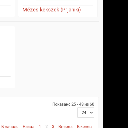
Mézes kekszek (Prjaniki)
Показано 25 - 48 из 60
В начало
Назад
1
2
3
Вперед
В конец