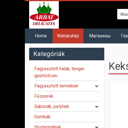
Home
Webáruház
Mагазины
Гл
Kategóriák
Kek
Fagyasztott halak, tenger
gyümölcsei
Fagyasztott termékek
Fűszerek
Gabonák, pelyhek
Gombák
Hústermékek