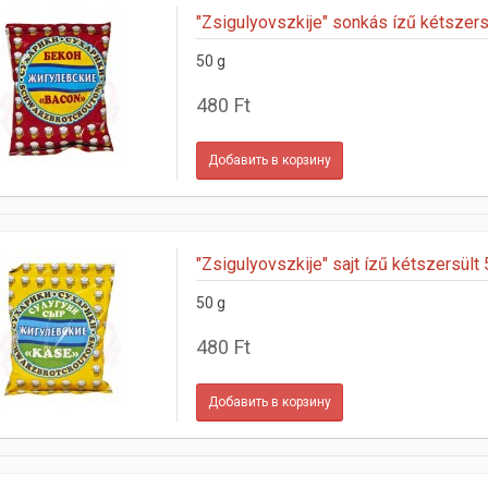
"Zsigulyovszkije" sonkás ízű kétszers
50 g
480 Ft
"Zsigulyovszkije" sajt ízű kétszersült
50 g
480 Ft