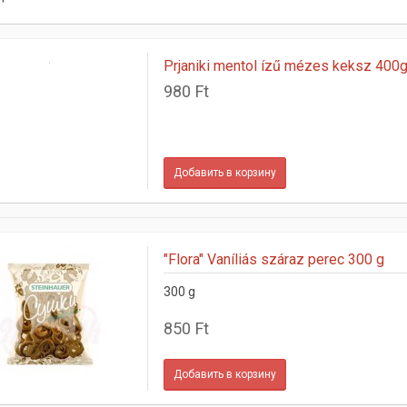
Prjaniki mentol ízű mézes keksz 400
980 Ft
"Flora" Vaníliás száraz perec 300 g
300 g
850 Ft