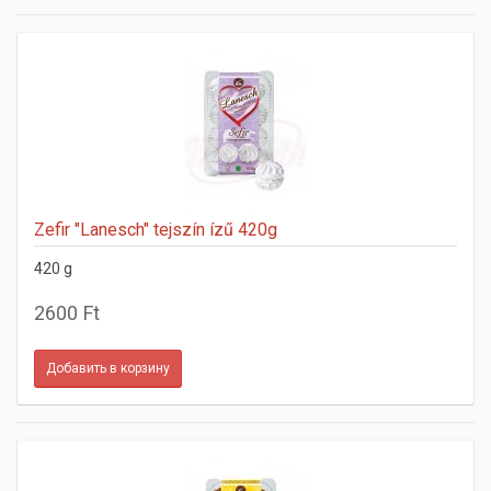
Zefir "Lanesch" tejszín ízű 420g
420 g
2600 Ft