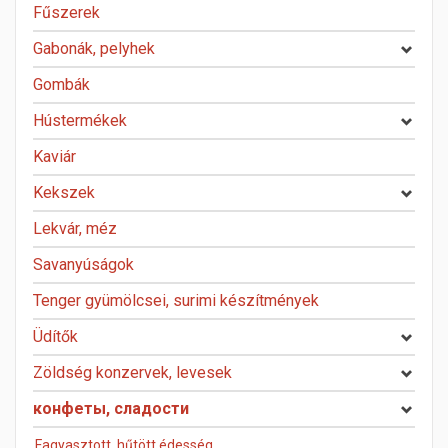
Fűszerek
Gabonák, pelyhek
Gombák
Hústermékek
Kaviár
Kekszek
Lekvár, méz
Savanyúságok
Tenger gyümölcsei, surimi készítmények
Üdítők
Zöldség konzervek, levesek
конфеты, сладости
Fagyasztott, hűtött édesség