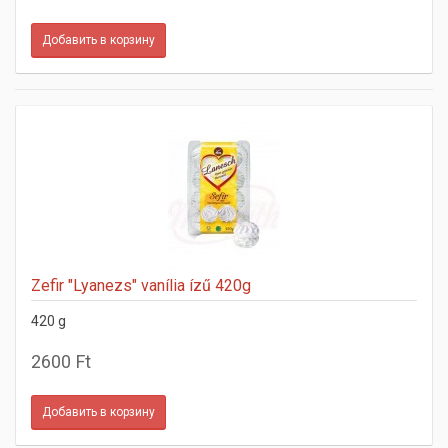
Zefir "Lyanezs" vanília ízű 420g
420 g
2600 Ft