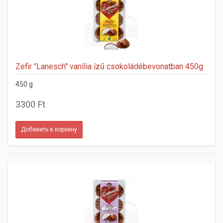
Zefir "Lanesch" vanília ízű csokoládébevonatban 450g
450 g
3300 Ft