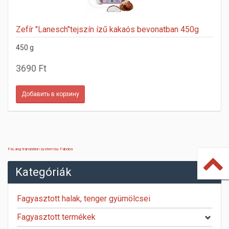
Zefír "Lanesch"tejszín ízű kakaós bevonatban 450g
450 g
3690 Ft
FaLang translation system by Faboba
Kategóriák
Fagyasztott halak, tenger gyümölcsei
Fagyasztott termékek