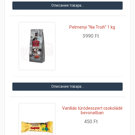
Описание товара…
Pelmenyi "Na Troih" 1 kg
3990 Ft
Описание товара…
Vaníliás túródesszert csokoládé
bevonatban
450 Ft