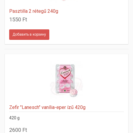
Pasztilla 2 rétegű 240g
1550 Ft
Zefir "Lanesch" vanília-eper ízű 420g
420 g
2600 Ft