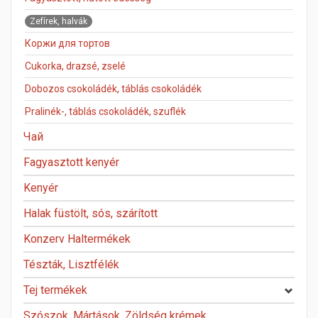
Zefírek, halvák
Коржи для тортов
Cukorka, drazsé, zselé
Dobozos csokoládék, táblás csokoládék
Pralinék-, táblás csokoládék, szuflék
Чай
Fagyasztott kenyér
Kenyér
Halak füstölt, sós, szárított
Konzerv Haltermékek
Tészták, Lisztfélék
Tej termékek
Szószok, Mártások, Zöldség krémek