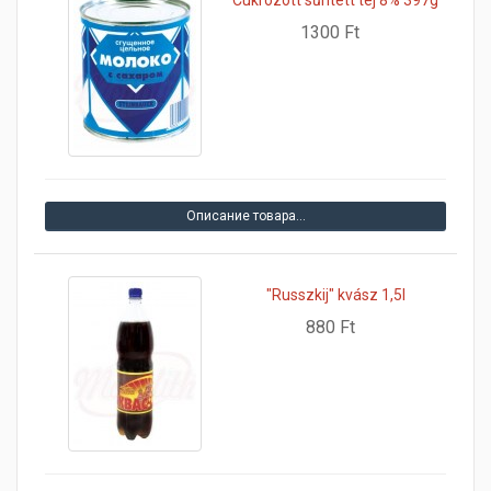
Cukrozott sűritett tej 8% 397g
1300 Ft
Описание товара…
"Russzkij" kvász 1,5l
880 Ft