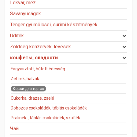
Lekvár, méz
Savanyúságok
Tenger gyümölcsei, surimi készítmények
Üdítők
Zöldség konzervek, levesek
конфеты, сладости
Fagyasztott, hűtött édesség
Zefírek, halvák
Коржи для тортов
Cukorka, drazsé, zselé
Dobozos csokoládék, táblás csokoládék
Pralinék-, táblás csokoládék, szuflék
Чай