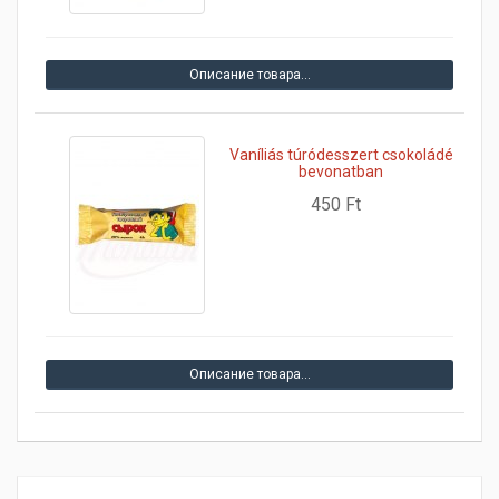
Описание товара…
Vaníliás túródesszert csokoládé
bevonatban
450 Ft
Описание товара…