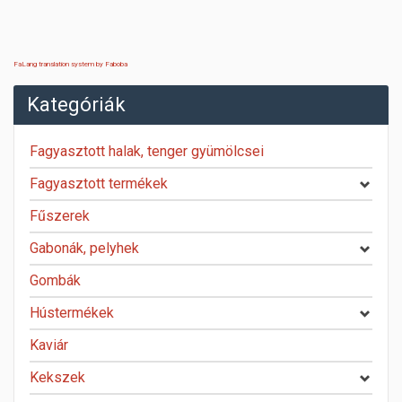
FaLang translation system by Faboba
Kategóriák
Fagyasztott halak, tenger gyümölcsei
Fagyasztott termékek
Fűszerek
Gabonák, pelyhek
Gombák
Hústermékek
Kaviár
Kekszek