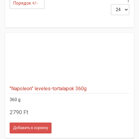
1
Порядок +/-
"Napoleon" leveles-tortalapok 360g
360 g
2790 Ft