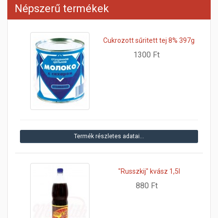
Népszerű termékek
Cukrozott sűritett tej 8% 397g
1300 Ft
Termék részletes adatai…
"Russzkij" kvász 1,5l
880 Ft