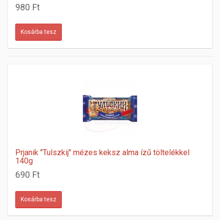
980 Ft
Prjanik "Tulszkij" mézes keksz alma ízű töltelékkel
140g
690 Ft