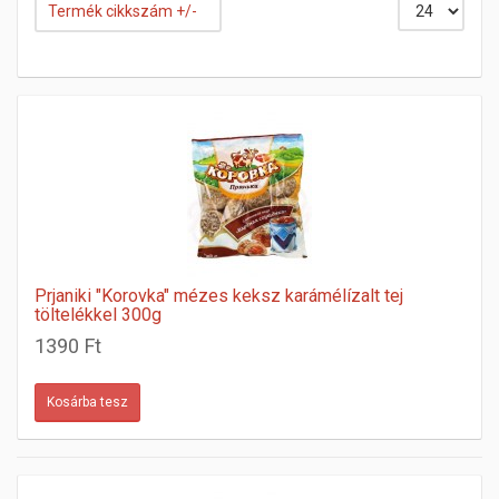
Termék cikkszám +/-
Prjaniki "Korovka" mézes keksz karámélízalt tej
töltelékkel 300g
1390 Ft