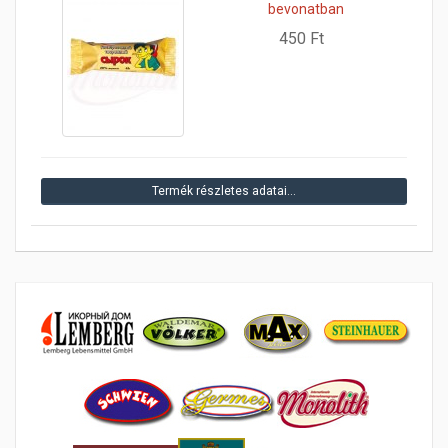
bevonatban
450 Ft
Termék részletes adatai…