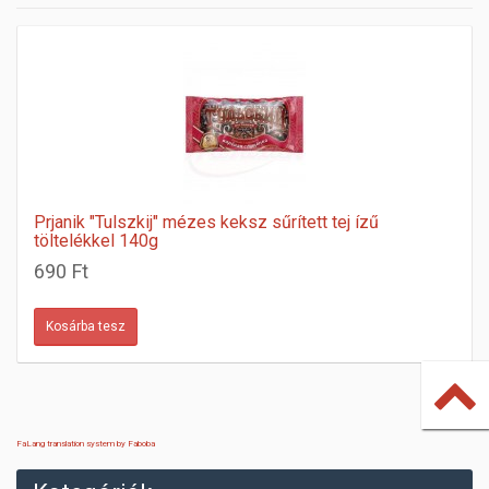
Prjanik "Tulszkij" mézes keksz sűrített tej ízű
töltelékkel 140g
690 Ft
FaLang translation system by Faboba