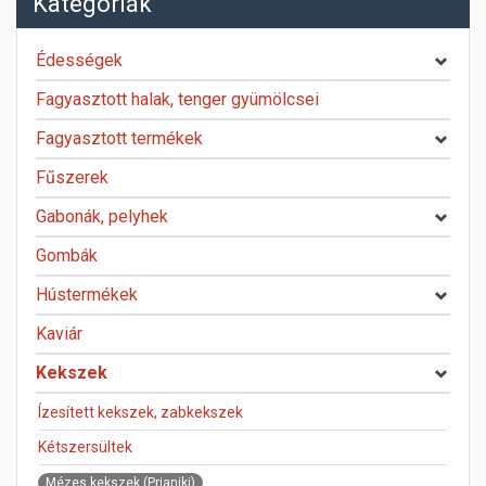
Kategóriák
Édességek
Fagyasztott halak, tenger gyümölcsei
Fagyasztott termékek
Fűszerek
Gabonák, pelyhek
Gombák
Hústermékek
Kaviár
Kekszek
Ízesített kekszek, zabkekszek
Kétszersültek
Mézes kekszek (Prjaniki)